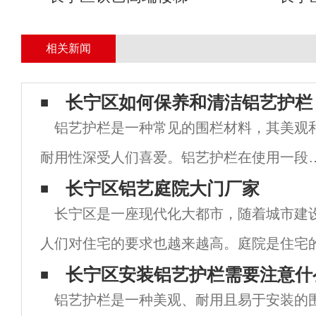
相关新闻
长宁区如何保养和清洁铝艺护栏
铝艺护栏是一种常见的围栏材料，其美观
耐用性深受人们喜爱。铝艺护栏在使用一段
间后可能会出现脏污和氧化的问题。所以，
长宁区铝艺庭院大门厂家
长宁区是一座现代化大都市，随着城市建
期的清洁和保养对于保持其外观和功能至关
人们对住宅的要求也越来越高。庭院是住宅
要。本文将为您介绍如何正确清洁和保养铝
大门的选择则显得尤为重要。长宁区铝艺庭
长宁区安装铝艺护栏需要注意什
护
铝艺护栏是一种美观、耐用且易于安装的
场上备受青睐，因其高品质的产品和优质的